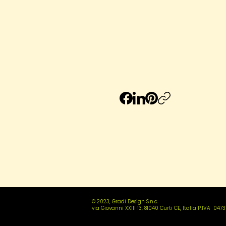
© 2023, Gradi Design S.n.c.
via Giovanni XXIII 13, 81040 Curti CE, Italia P.IVA 04