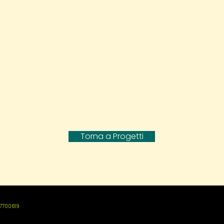
Torna a Progetti
737700619